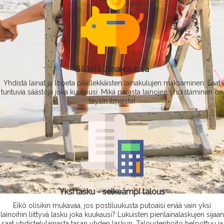
Säästä lainakuluissa
Yhdistä lainat ja lopeta päällekkäisten lainakulujen maksaminen. Saat
tuntuvia säästöjä joka kuukausi. Mikä parasta lainojen yhdistäminen on
täysin ilmaista!
Yksi lasku - selkeämpi talous
Eikö olisikin mukavaa, jos postiluukusta putoaisi enää vain yksi
lainoihin liittyvä lasku joka kuukausi? Lukuisten pienlainalaskujen sijaan
saat yhdistelylainasta tasan yhden laskun. Taloudenhoito helpottuu ja