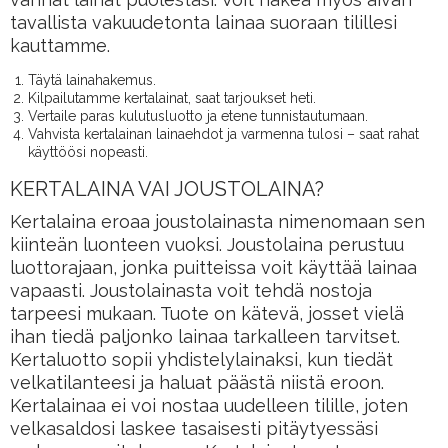
tavallista vakuudetonta lainaa suoraan tilillesi
kauttamme.
Täytä lainahakemus.
Kilpailutamme kertalainat, saat tarjoukset heti.
Vertaile paras kulutusluotto ja etene tunnistautumaan.
Vahvista kertalainan lainaehdot ja varmenna tulosi – saat rahat
käyttöösi nopeasti.
KERTALAINA VAI JOUSTOLAINA?
Kertalaina eroaa joustolainasta nimenomaan sen
kiinteän luonteen vuoksi. Joustolaina perustuu
luottorajaan, jonka puitteissa voit käyttää lainaa
vapaasti. Joustolainasta voit tehdä nostoja
tarpeesi mukaan. Tuote on kätevä, josset vielä
ihan tiedä paljonko lainaa tarkalleen tarvitset.
Kertaluotto sopii yhdistelylainaksi, kun tiedät
velkatilanteesi ja haluat päästä niistä eroon.
Kertalainaa ei voi nostaa uudelleen tilille, joten
velkasaldosi laskee tasaisesti pitäytyessäsi