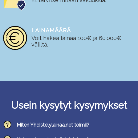
Et tarvitse mitään vakuuksia.
LAINAMÄÄRÄ
Voit hakea lainaa 100€ ja 60.000€
väliltä.
Usein kysytyt kysymykset
Miten Yhdistelylainaa.net toimii?