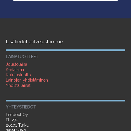
Lisätiedot palvelustamme
LAINATUOTTEET
Joustolaina
Kertalaina
Kulutusluotto
Lainojen yhdistäminen
Yhdistä lainat
YHTEYSTIEDOT
Leadout Oy
PL 272
20101 Turku
2584445-3