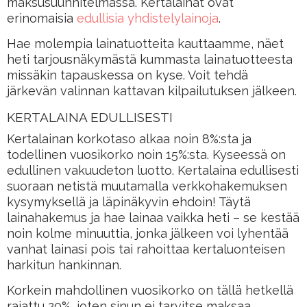
maksusuunnitelmassa. Kertalainat ovat
erinomaisia
edullisia yhdistelylainoja
.
Hae molempia lainatuotteita kauttaamme, näet
heti tarjousnäkymästä kummasta lainatuotteesta
missäkin tapauskessa on kyse. Voit tehdä
järkevän valinnan kattavan kilpailutuksen jälkeen.
KERTALAINA EDULLISESTI
Kertalainan korkotaso alkaa noin 8%:sta ja
todellinen vuosikorko noin 15%:sta. Kyseessä on
edullinen vakuudeton luotto. Kertalaina edullisesti
suoraan netistä muutamalla verkkohakemuksen
kysymyksellä ja läpinäkyvin ehdoin! Täytä
lainahakemus ja hae lainaa vaikka heti – se kestää
noin kolme minuuttia, jonka jälkeen voi lyhentää
vanhat lainasi pois tai rahoittaa kertaluonteisen
harkitun hankinnan.
Korkein mahdollinen vuosikorko on tällä hetkellä
rajattu 20%, joten sinun ei tarvitse maksaa