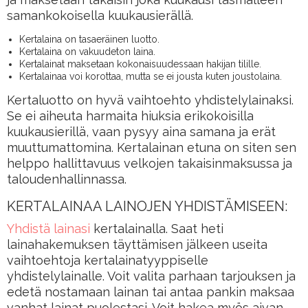
samankokoisella kuukausierällä.
Kertalaina on tasaeräinen luotto.
Kertalaina on vakuudeton laina.
Kertalainat maksetaan kokonaisuudessaan hakijan tilille.
Kertalainaa voi korottaa, mutta se ei jousta kuten joustolaina.
Kertaluotto on hyvä vaihtoehto yhdistelylainaksi.
Se ei aiheuta harmaita hiuksia erikokoisilla
kuukausierillä, vaan pysyy aina samana ja erät
muuttumattomina. Kertalainan etuna on siten sen
helppo hallittavuus velkojen takaisinmaksussa ja
taloudenhallinnassa.
KERTALAINAA LAINOJEN YHDISTÄMISEEN:
Yhdistä lainasi
kertalainalla. Saat heti
lainahakemuksen täyttämisen jälkeen useita
vaihtoehtoja kertalainatyyppiselle
yhdistelylainalle. Voit valita parhaan tarjouksen ja
edetä nostamaan lainan tai antaa pankin maksaa
vanhat lainat puolestasi. Voit hakea myös aivan