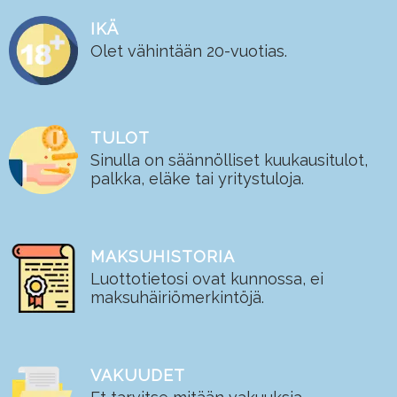
IKÄ
Olet vähintään 20-vuotias.
TULOT
Sinulla on säännölliset kuukausitulot,
palkka, eläke tai yritystuloja.
MAKSUHISTORIA
Luottotietosi ovat kunnossa, ei
maksuhäiriömerkintöjä.
VAKUUDET