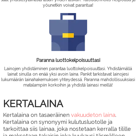
yöunetkin voivat parantua!
Paranna luottokelpoisuuttasi
Lainojen yhdistäminen parantaa luottokelpoisuuttasi. Yhdistämällä
lainat sinulla on enää yksi avoin laina. Pankit tarkistavat lainojesi
lukumäärän lainahakemuksen yhteydessä. Paranna mahdollisuuksiasi
matalampiin korkoihin ja yhdistä lainasi meillä!
KERTALAINA
Kertalaina on tasaeräinen
vakuudeton laina
.
Kertalaina on synonyymi kulutusluotolle ja
tarkoittaa siis lainaa, joka nostetaan kerralla tilille
ja maksetaan takaisin joka kuukausi täsmälleen