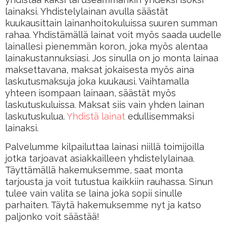
lainaksi. Yhdistelylainan avulla säästät
kuukausittain lainanhoitokuluissa suuren summan
rahaa. Yhdistämällä lainat voit myös saada uudelle
lainallesi pienemmän koron, joka myös alentaa
lainakustannuksiasi. Jos sinulla on jo monta lainaa
maksettavana, maksat jokaisesta myös aina
laskutusmaksuja joka kuukausi. Vaihtamalla
yhteen isompaan lainaan, säästät myös
laskutuskuluissa. Maksat siis vain yhden lainan
laskutuskulua.
Yhdistä lainat
edullisemmaksi
lainaksi.
Palvelumme kilpailuttaa lainasi niillä toimijoilla
jotka tarjoavat asiakkailleen yhdistelylainaa.
Täyttämällä hakemuksemme, saat monta
tarjousta ja voit tutustua kaikkiin rauhassa. Sinun
tulee vain valita se laina joka sopii sinulle
parhaiten. Täytä hakemuksemme nyt ja katso
paljonko voit säästää!