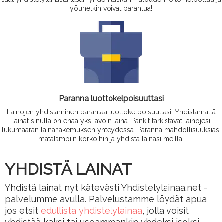
yöunetkin voivat parantua!
Paranna luottokelpoisuuttasi
Lainojen yhdistäminen parantaa luottokelpoisuuttasi. Yhdistämällä
lainat sinulla on enää yksi avoin laina. Pankit tarkistavat lainojesi
lukumäärän lainahakemuksen yhteydessä. Paranna mahdollisuuksiasi
matalampiin korkoihin ja yhdistä lainasi meillä!
YHDISTÄ LAINAT
Yhdistä lainat nyt kätevästi Yhdistelylainaa.net -
palvelumme avulla. Palvelustamme löydät apua
jos etsit
edullista yhdistelylainaa
, jolla voisit
yhdistää kaksi tai useammankin yhdeksi isoksi