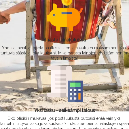
Säästä lainakuluissa
Yhdistä lainat ja lopeta päällekkäisten lainakulujen maksaminen. Saat
tuntuvia säästöjä joka kuukausi. Mikä parasta lainojen yhdistäminen on
täysin ilmaista!
Yksi lasku - selkeämpi talous
Eikö olisikin mukavaa, jos postiluukusta putoaisi enää vain yksi
lainoihin liittyvä lasku joka kuukausi? Lukuisten pienlainalaskujen sijaan
saat yhdistelylainasta tasan yhden laskun. Taloudenhoito helpottuu ja