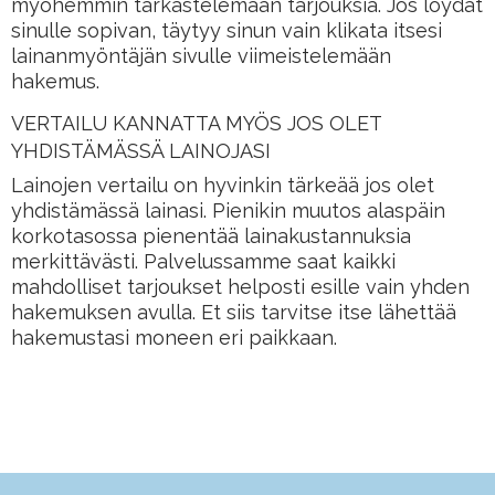
myöhemmin tarkastelemaan tarjouksia. Jos löydät
sinulle sopivan, täytyy sinun vain klikata itsesi
lainanmyöntäjän sivulle viimeistelemään
hakemus.
VERTAILU KANNATTA MYÖS JOS OLET
YHDISTÄMÄSSÄ LAINOJASI
Lainojen vertailu on hyvinkin tärkeää jos olet
yhdistämässä lainasi. Pienikin muutos alaspäin
korkotasossa pienentää lainakustannuksia
merkittävästi. Palvelussamme saat kaikki
mahdolliset tarjoukset helposti esille vain yhden
hakemuksen avulla. Et siis tarvitse itse lähettää
hakemustasi moneen eri paikkaan.