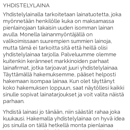
YHDISTELYLAINA
Yhdistelylainalla tarkoitetaan lainatuotetta, joka
myönnetään henkilölle kuka on maksamassa
pienlainojaan takaisin uuden isomman lainan
avulla. Monella lainanmyöntäjällä on
valikoimissaan suurempien summien lainoja,
mutta tämä ei tarkoitta sitä että heillä olisi
yhdistelylainaa tarjolla. Palveluumme olemme
kuitenkin keränneet markkinoiden parhaat
lainafirmat, jotka tarjoavat juuri yhdistelylainaa.
Täyttämällä hakemuksemme, pääset helposti
hakemaan isompaa lainaa. Kun olet täyttänyt
koko hakemuksen loppuun, saat näytöllesi kaikki
sinulle sopivat lainatarjoukset ja voit valita näistä
parhaan.
Yhdistä lainasi jo tänään, niin säästät rahaa joka
kuukausi. Hakemalla yhdistelylainaa on hyvä idea
jos sinulla on tällä hetkellä monta pienlainaa