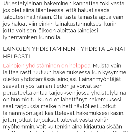
Järjestelylainan hakeminen kannattaa toki vasta
jos olet siinä tilanteessa, että haluat saada
taloutesi hallintaan. Ota tästä lainasta apua vain
jos haluat viimeinkin lainakustannuksesi kuriin
jotta voit sen jälkeen aloittaa lainojesi
lyhentämisen kunnolla.
LAINOJEN YHDISTÄMINEN – YHDISTÄ LAINAT
HELPOSTI
Lainojen yhdistäminen on helppoa
. Muista vain
laittaa rasti ruutuun hakemuksessa kun kysymme
oletko yhdistämässä lainojasi. Lainanmyöntäjät
saavat myös tämän tiedon ja voivat sen
perusteella antaa tarjouksen jossa yhdistelylaina
on huomioitu. Kun olet lähettänyt hakemuksesi,
saat tarjouksia melkein heti näytöllesi. Jotkut
lainanmyöntäjät käsittelevät hakemuksesi käsin,
joten jotkut tarjoukset tulevat vasta vähän
myöhemmin. Voit kuitenkin aina kirjautua sisään