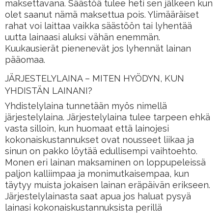
maksettavana. Säästöä tulee heti sen jälkeen kun
olet saanut nämä maksettua pois. Ylimääräiset
rahat voi laittaa vaikka säästöön tai lyhentää
uutta lainaasi aluksi vähän enemmän.
Kuukausierät pienenevät jos lyhennät lainan
pääomaa.
JÄRJESTELYLAINA – MITEN HYÖDYN, KUN
YHDISTÄN LAINANI?
Yhdistelylaina tunnetään myös nimellä
järjestelylaina. Järjestelylaina tulee tarpeen ehkä
vasta silloin, kun huomaat että lainojesi
kokonaiskustannukset ovat nousseet liikaa ja
sinun on pakko löytää edullisempi vaihtoehto.
Monen eri lainan maksaminen on loppupeleissä
paljon kalliimpaa ja monimutkaisempaa, kun
täytyy muista jokaisen lainan eräpäivän erikseen.
Järjestelylainasta saat apua jos haluat pysyä
lainasi kokonaiskustannuksista perillä